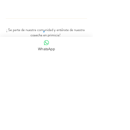
¡ Se parte de nuestra comunidad y entérate de nuestra
cosecha en primicia!
Número de Whatsapp
WhatsApp
Se parte de nuestra comunidad
Tienda de flores
Suscripciones
Bodas y eventos
Nuestra historia
Programaciones