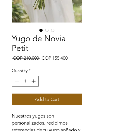
Yugo de Novia
Petit
Regular
Sale
 COP 210,000 
COP 155,400
Price
Price
Quantity
*
Add to Cart
Nuestros yugos son
personalizados, recibimos
referencias de tu yugo soñado y