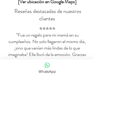
[Ver ubicación en Google Maps]
Reseñas destacadas de nuestros
clientes
⭐️⭐️⭐️⭐️⭐️
“Fue un regalo para mi mamá en su
cumpleaños. No solo llegaron el mismo día,
¡sino que venían más lindas de lo que
imaginaba! Ella lloró de la emoción. Gracias
por tanto amor en cada flor.”
— Catalina G., Medellín
WhatsApp
⭐️⭐️⭐️⭐️⭐️
“Pedí un ramo para un funeral y llegaron con
una sensibilidad que no esperaba. El mensaje,
las flores, todo impecable. Se notaba que no
era una floristería más.”
— Juan Pablo M., Envigado
⭐️⭐️⭐️⭐️⭐️
“Mi esposo y yo nos casamos con flores de
Dreams Can Bloom. Todo fue mágico.