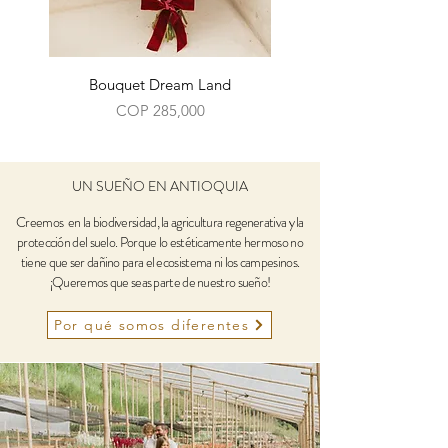
Bouquet Dream Land
Price
COP 285,000
UN SUEÑO EN ANTIOQUIA
Creemos en la biodiversidad, la agricultura regenerativa y la
protección del suelo. Porque lo estéticamente hermoso no
tiene que ser dañino para el ecosistema ni los campesinos.
¡
Queremos que seas parte de nuestro sueño!
Por qué somos diferentes