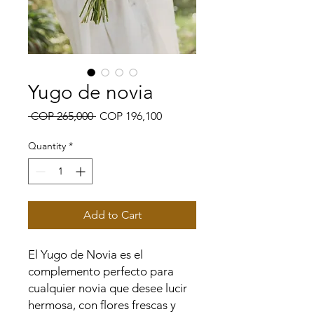
Yugo de novia
Regular
Sale
 COP 265,000 
COP 196,100
Price
Price
Quantity
*
Add to Cart
El Yugo de Novia es el
complemento perfecto para
cualquier novia que desee lucir
hermosa, con flores frescas y