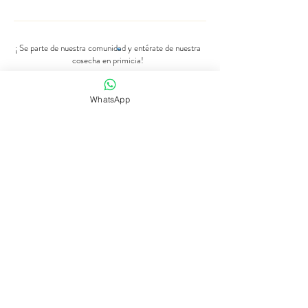
¡ Se parte de nuestra comunidad y entérate de nuestra
cosecha en primicia!
Número de Whatsapp
WhatsApp
Se parte de nuestra comunidad
Tienda de flores
Suscripciones
Bodas y eventos
Nuestra historia
Programaciones
contact@dreamscanbloom.com