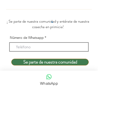
¡ Se parte de nuestra comunidad y entérate de nuestra
cosecha en primicia!
Número de Whatsapp
Se parte de nuestra comunidad
WhatsApp
Tienda de flores
Suscripciones
Bodas y eventos
Nuestra historia
Programaciones
contact@dreamscanbloom.com