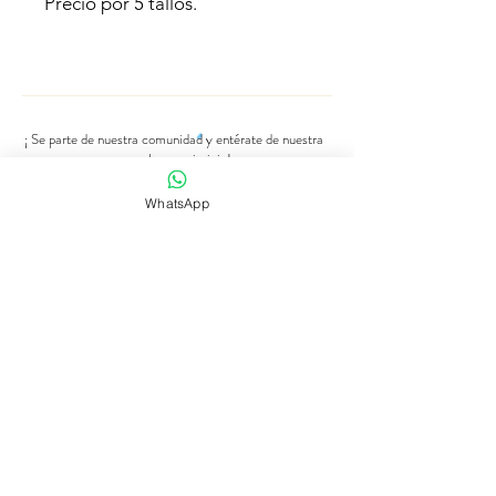
Precio por 5 tallos.
¡ Se parte de nuestra comunidad y entérate de nuestra
cosecha en primicia!
Número de Whatsapp
WhatsApp
Se parte de nuestra comunidad
Tienda de flores
Suscripciones
Bodas y eventos
Nuestra historia