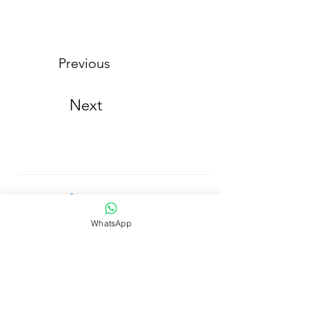
Previous
Next
¡ Se parte de nuestra comunidad y entérate de nuestra
WhatsApp
cosecha en primicia!
Número de Whatsapp