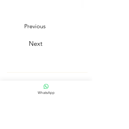
Previous
Next
¡ Se parte de nuestra comunidad y entérate de nuestra
WhatsApp
cosecha en primicia!
Número de Whatsapp