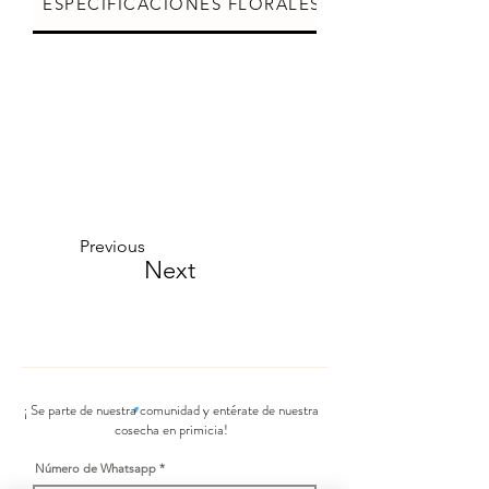
ESPECIFICACIONES FLORALES
CUIDADOS DE L
Previous
Next
¡ Se parte de nuestra comunidad y entérate de nuestra
cosecha en primicia!
Número de Whatsapp