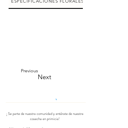
ESPECIFICACIONES FLORALES
CUIDADOS DE L
Previous
Next
¡ Se parte de nuestra comunidad y entérate de nuestra
cosecha en primicia!