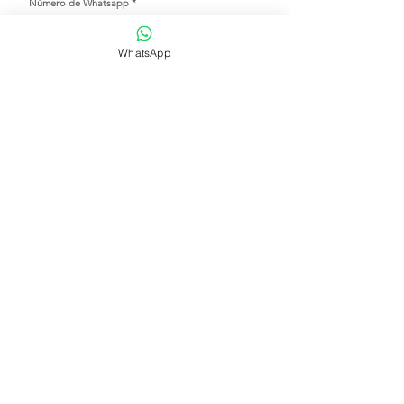
Número de Whatsapp
WhatsApp
Se parte de nuestra comunidad
Tienda de flores
Suscripciones
Bodas y eventos
Nuestra historia
Programaciones
contact@dreamscanbloom.com