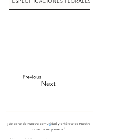
ESPECIFICACIONES FLORALES
CUIDADOS DE L
Previous
Next
¡ Se parte de nuestra comunidad y entérate de nuestra
cosecha en primicia!