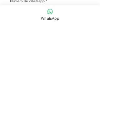
Número de Whatsapp
WhatsApp
Se parte de nuestra comunidad
Tienda de flores
Suscripciones
Bodas y eventos
Nuestra historia
Programaciones
contact@dreamscanbloom.com