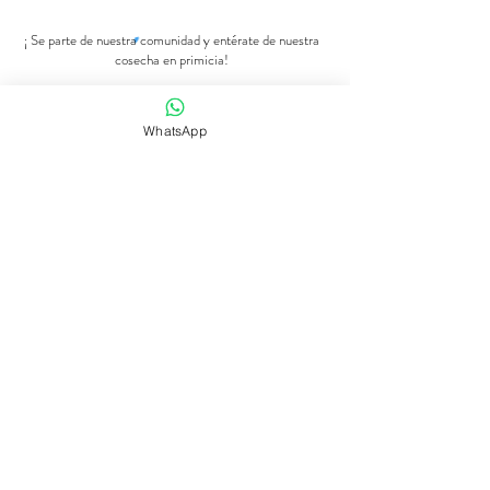
¡ Se parte de nuestra comunidad y entérate de nuestra
cosecha en primicia!
Número de Whatsapp
WhatsApp
Se parte de nuestra comunidad
Tienda de flores
Suscripciones
Bodas y eventos
Nuestra historia
Programaciones
contact@dreamscanbloom.com