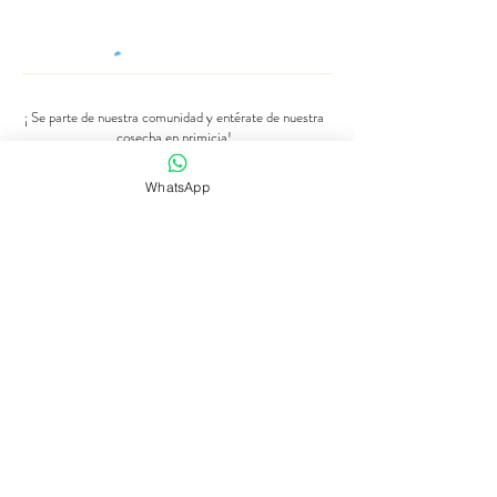
¡ Se parte de nuestra comunidad y entérate de nuestra
cosecha en primicia!
Número de Whatsapp
WhatsApp
Se parte de nuestra comunidad
Tienda de flores
Suscripciones
Bodas y eventos
Nuestra historia
Programaciones