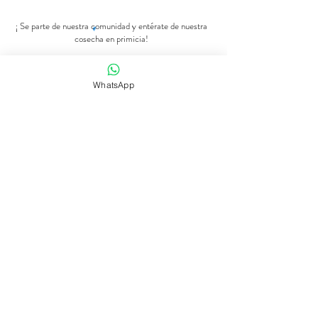
¡ Se parte de nuestra comunidad y entérate de nuestra
cosecha en primicia!
Número de Whatsapp
WhatsApp
Se parte de nuestra comunidad
Tienda de flores
Suscripciones
Bodas y eventos
Nuestra historia
Programaciones
contact@dreamscanbloom.com