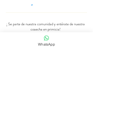
¡ Se parte de nuestra comunidad y entérate de nuestra
cosecha en primicia!
Número de Whatsapp
WhatsApp
Se parte de nuestra comunidad
Tienda de flores
Suscripciones
Bodas y eventos
Nuestra historia
Programaciones
contact@dreamscanbloom.com